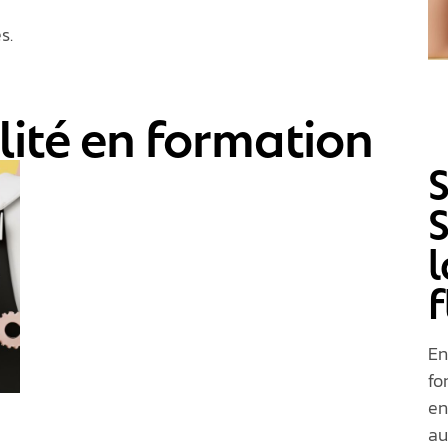
s.
ilité en formation
S
S
l
f
En
fo
en
au