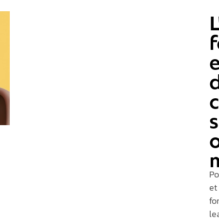
L
f
e
s
o
Po
et
fo
le