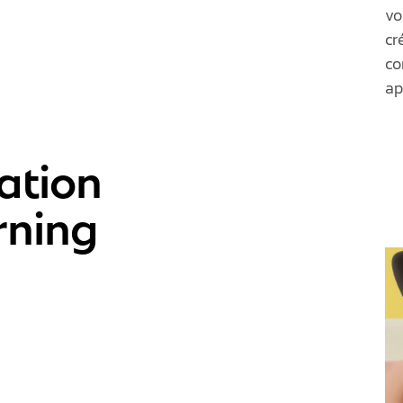
vo
cr
co
ap
éation
rning