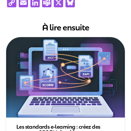
Copy
Email
LinkedIn
Teams
X
Bluesky
Link
À lire ensuite
Les standards e-learning : créez des